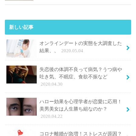
新しい記事
オンラインデートの実態を大調査した
結果、、
2020.05.04
失恋後の体調不良って病気？うつ病や
吐き気、不眠症、食欲不振など
2020.04.30
ハロー効果を心理学者が恋愛に応用！
美男美女は人生勝ち組なのか？
2020.04.22
コロナ離婚が急増！ストレスが原因？