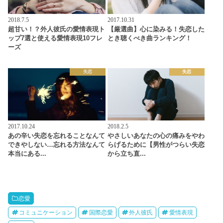
2018.7.5
2017.10.31
超甘い！？外人彼氏の愛情表現ト
【厳選曲】心に染みる！失恋した
ップ7選と使える愛情表現10フレ
とき聴くべき曲ランキング！
ーズ
失恋
失恋
2017.10.24
2018.2.5
あの辛い失恋を忘れることなんて
やさしいあなたの心の痛みをやわ
できやしない…忘れる方法なんて
らげるために【男性がつらい失恋
本当にある...
から立ち直...
恋愛
コミュニケーション
国際恋愛
外人彼氏
愛情表現