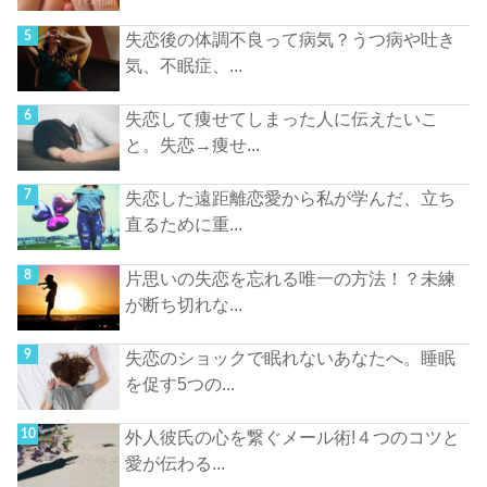
失恋後の体調不良って病気？うつ病や吐き
気、不眠症、...
失恋して痩せてしまった人に伝えたいこ
と。失恋→痩せ...
失恋した遠距離恋愛から私が学んだ、立ち
直るために重...
片思いの失恋を忘れる唯一の方法！？未練
が断ち切れな...
失恋のショックで眠れないあなたへ。睡眠
を促す5つの...
外人彼氏の心を繋ぐメール術!４つのコツと
愛が伝わる...