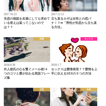
2017.10.23
2017.12.12
失恋の相談を友達にしても求めて
立ち直るカギは女性との恋バ
いる答えは返ってこないので
ナ！？⇛「男性が失恋から立ち直
は？？
る方法」
恋愛
セックス
2018.8.30
2018.1.7
外人彼氏の心を繋ぐメール術!４
セックスは愛情表現？？愛情を上
つのコツと愛が伝わる英語フレー
手に伝えるSEXの５つの方法
ズ集
恋愛
失恋