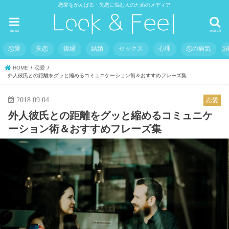
恋愛をがんばる・失恋に悩む人のためのメディア
menu
search
恋愛
失恋
復縁
結婚
セックス
心理
恋の病気
HOME
恋愛
外人彼氏との距離をグッと縮めるコミュニケーション術＆おすすめフレーズ集
2018.09.04
恋愛
外人彼氏との距離をグッと縮めるコミュニケ
ーション術＆おすすめフレーズ集