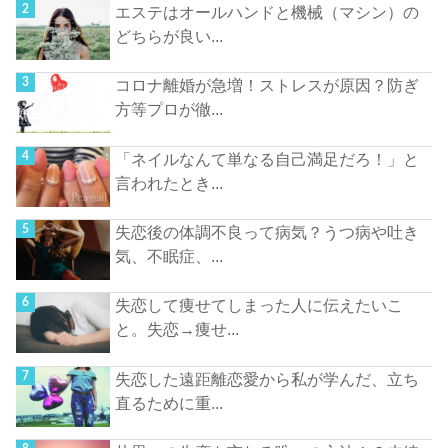
エステはオールハンドと機械（マシン）の
どちらが良い...
コロナ離婚が急増！ストレスが原因？防ぎ
方等プロが徹...
「ネイルなんて単なる自己満足だろ！」と
言われたとき...
失恋後の体調不良って病気？うつ病や吐き
気、不眠症、...
失恋して痩せてしまった人に伝えたいこ
と。失恋→痩せ...
失恋した遠距離恋愛から私が学んだ、立ち
直るために重...