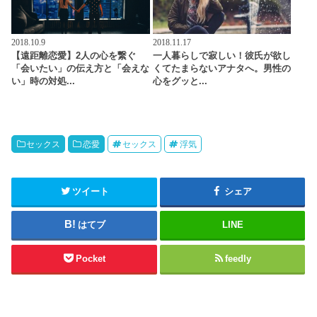
2018.10.9
2018.11.17
【遠距離恋愛】2人の心を繋ぐ
一人暮らしで寂しい！彼氏が欲し
「会いたい」の伝え方と「会えな
くてたまらないアナタへ。男性の
い」時の対処...
心をグッと...
セックス
恋愛
セックス
浮気
ツイート
シェア
はてブ
LINE
Pocket
feedly