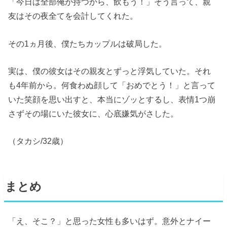
「今日は全部俺が持つから、飲もう！」そう言って、親
友はその夜全てを会計してくれた。
その1ヵ月後、僕たちカップルは破局した。
実は、僕の彼女はその親友とずっと浮気していた。それ
も4年前から。何食わぬ顔して「おめでとう！」と言って
いた笑顔を思い出すと、本当にゾッとするし、表情1つ崩
さずその場にいた彼女に、心底嫌気がさした。
（タカシ/32歳）
まとめ
「え、そこ？」と思った女性も多いはず。意外とナイー