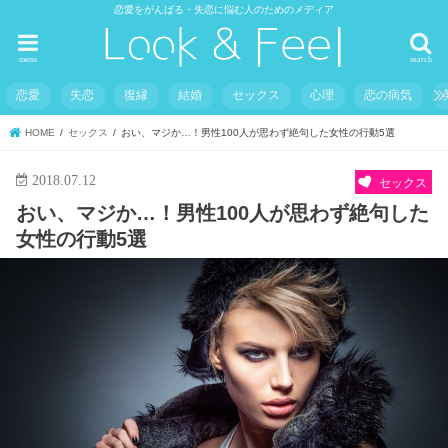
恋愛をがんばる・失恋に悩む人のためのメディア
menu
search
恋愛
失恋
復縁
結婚
セックス
心理
恋の病気
HOME
セックス
おい、マジか…！男性100人が思わず絶句した女性の行動5選
2018.07.12
セックス
おい、マジか…！男性100人が思わず絶句した
女性の行動5選