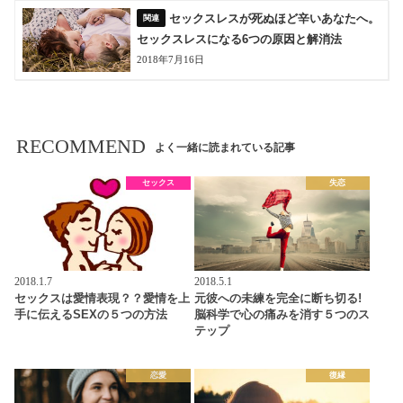
セックスレスが死ぬほど辛いあなたへ。
セックスレスになる6つの原因と解消法
2018年7月16日
RECOMMEND
よく一緒に読まれている記事
セックス
失恋
2018.1.7
2018.5.1
セックスは愛情表現？？愛情を上
元彼への未練を完全に断ち切る!
手に伝えるSEXの５つの方法
脳科学で心の痛みを消す５つのス
テップ
恋愛
復縁