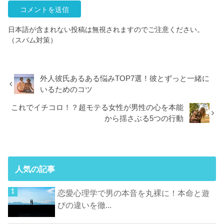
日本語が含まれない投稿は無視されますのでご注意ください。
（スパム対策）
外人彼氏あるある悩みTOP7選！彼とずっと一緒に
いるためのコツ
これでイチコロ！？超モテる女性が男性の心を本能
から揺さぶる5つの行動
人気の記事
恋愛心理学で男の本音を丸裸に！本命と遊
びの違いを徹...