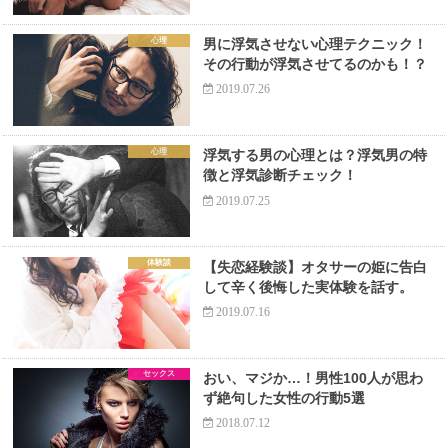
心理
男に浮気させない心理テクニック！
その行動が浮気させてるのかも！？
2019.07.26
心理
浮気する男の心理とは？浮気男の特
徴と浮気診断チェック！
2019.07.25
体験談
【失恋経験談】オタサーの姫に告白
して辛く後悔した実体験を話す。
2019.07.16
セックス
おい、マジか…！男性100人が思わ
ず絶句した女性の行動5選
2018.07.12