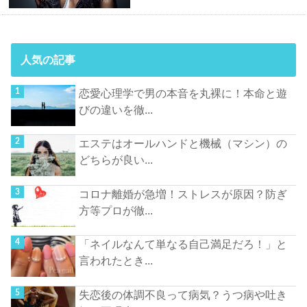
人気の記事
恋愛心理学で男の本音を丸裸に！本命と遊
びの違いを徹...
エステはオールハンドと機械（マシン）の
どちらが良い...
コロナ離婚が急増！ストレスが原因？防ぎ
方等プロが徹...
「ネイルなんて単なる自己満足だろ！」と
言われたとき...
失恋後の体調不良って病気？うつ病や吐き