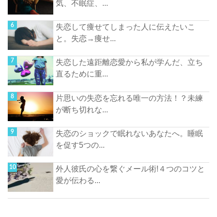
気、不眠症、...
失恋して痩せてしまった人に伝えたいこ
と。失恋→痩せ...
失恋した遠距離恋愛から私が学んだ、立ち
直るために重...
片思いの失恋を忘れる唯一の方法！？未練
が断ち切れな...
失恋のショックで眠れないあなたへ。睡眠
を促す5つの...
外人彼氏の心を繋ぐメール術!４つのコツと
愛が伝わる...