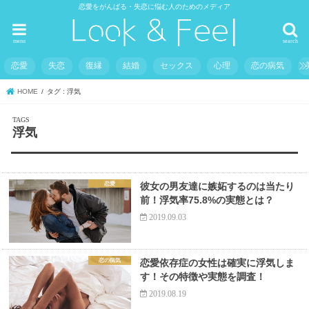
恋愛をがんばる・失恋に悩む人のためのメディア
menu
search
恋愛
失恋
復縁
結婚
セックス
心理
恋の病気
HOME
タグ : 浮気
浮気
恋愛
彼女の男友達に嫉妬するのは当たり
前！浮気率75.8%の実態とは？
2019.09.03
恋の病気
恋愛依存症の女性は確実に浮気しま
す！その特徴や実態を調査！
2019.08.19