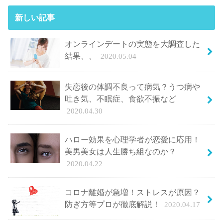
新しい記事
オンラインデートの実態を大調査した
結果、、
2020.05.04
失恋後の体調不良って病気？うつ病や
吐き気、不眠症、食欲不振など
2020.04.30
ハロー効果を心理学者が恋愛に応用！
美男美女は人生勝ち組なのか？
2020.04.22
コロナ離婚が急増！ストレスが原因？
防ぎ方等プロが徹底解説！
2020.04.17