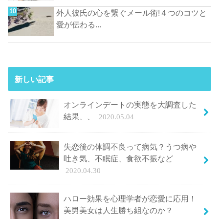
外人彼氏の心を繋ぐメール術!４つのコツと
愛が伝わる...
新しい記事
オンラインデートの実態を大調査した
結果、、
2020.05.04
失恋後の体調不良って病気？うつ病や
吐き気、不眠症、食欲不振など
2020.04.30
ハロー効果を心理学者が恋愛に応用！
美男美女は人生勝ち組なのか？