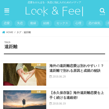
恋愛をがんばる・失恋に悩む人のためのメディア
menu
search
恋愛
失恋
復縁
結婚
セックス
心理
恋の病気
HOME
タグ : 遠距離
遠距離
恋愛
海外の遠距離恋愛は別れやすい！？
遠距離で別れる原因と成就の秘訣
2018.06.29
恋愛
【永久保存版】海外遠距離恋愛を上
手く続ける連絡術!
2018.06.19