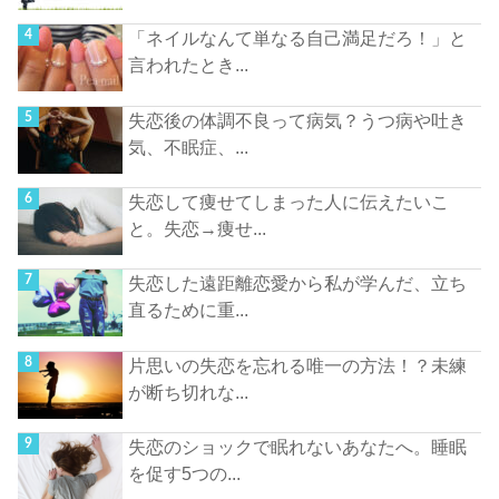
「ネイルなんて単なる自己満足だろ！」と
言われたとき...
失恋後の体調不良って病気？うつ病や吐き
気、不眠症、...
失恋して痩せてしまった人に伝えたいこ
と。失恋→痩せ...
失恋した遠距離恋愛から私が学んだ、立ち
直るために重...
片思いの失恋を忘れる唯一の方法！？未練
が断ち切れな...
失恋のショックで眠れないあなたへ。睡眠
を促す5つの...