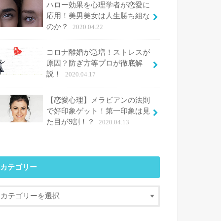
ハロー効果を心理学者が恋愛に
応用！美男美女は人生勝ち組な
のか？
2020.04.22
コロナ離婚が急増！ストレスが
原因？防ぎ方等プロが徹底解
説！
2020.04.17
【恋愛心理】メラビアンの法則
で好印象ゲット！第一印象は見
た目が9割！？
2020.04.13
カテゴリー