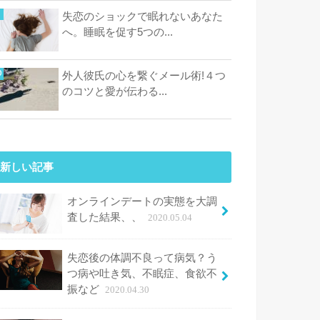
失恋のショックで眠れないあなた
へ。睡眠を促す5つの...
外人彼氏の心を繋ぐメール術!４つ
のコツと愛が伝わる...
新しい記事
オンラインデートの実態を大調
査した結果、、
2020.05.04
失恋後の体調不良って病気？う
つ病や吐き気、不眠症、食欲不
振など
2020.04.30