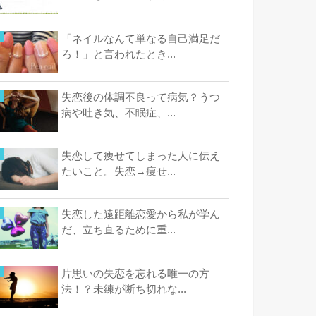
「ネイルなんて単なる自己満足だ
ろ！」と言われたとき...
失恋後の体調不良って病気？うつ
病や吐き気、不眠症、...
失恋して痩せてしまった人に伝え
たいこと。失恋→痩せ...
失恋した遠距離恋愛から私が学ん
だ、立ち直るために重...
片思いの失恋を忘れる唯一の方
法！？未練が断ち切れな...