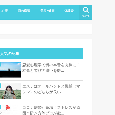
心理
恋の病気
美容×健康
体験談
search
人気の記事
恋愛心理学で男の本音を丸裸に！
本命と遊びの違いを徹...
エステはオールハンドと機械（マ
シン）のどちらが良い...
コロナ離婚が急増！ストレスが原
因？防ぎ方等プロが徹...