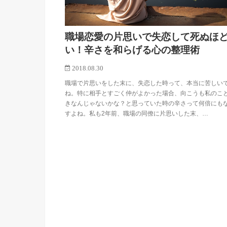
職場恋愛の片思いで失恋して死ぬほ
い！辛さを和らげる心の整理術
2018.08.30
職場で片思いをした末に、失恋した時って、本当に苦しい
ね。特に相手とすごく仲がよかった場合、向こうも私のこ
きなんじゃないかな？と思っていた時の辛さって何倍にも
すよね。私も2年前、職場の同僚に片思いした末、…