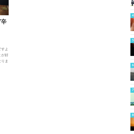
ど辛
ですよ
とが好
なりま