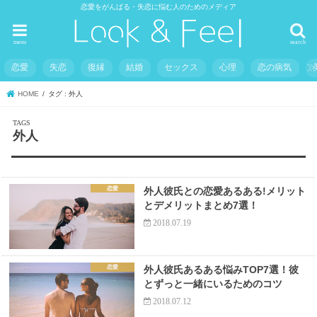
恋愛をがんばる・失恋に悩む人のためのメディア
menu
search
恋愛
失恋
復縁
結婚
セックス
心理
恋の病気
HOME
タグ : 外人
外人
恋愛
外人彼氏との恋愛あるある!メリット
とデメリットまとめ7選！
2018.07.19
恋愛
外人彼氏あるある悩みTOP7選！彼
とずっと一緒にいるためのコツ
2018.07.12