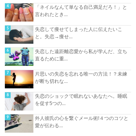
「ネイルなんて単なる自己満足だろ！」と
言われたとき...
失恋して痩せてしまった人に伝えたいこ
と。失恋→痩せ...
失恋した遠距離恋愛から私が学んだ、立ち
直るために重...
片思いの失恋を忘れる唯一の方法！？未練
が断ち切れな...
失恋のショックで眠れないあなたへ。睡眠
を促す5つの...
外人彼氏の心を繋ぐメール術!４つのコツと
愛が伝わる...