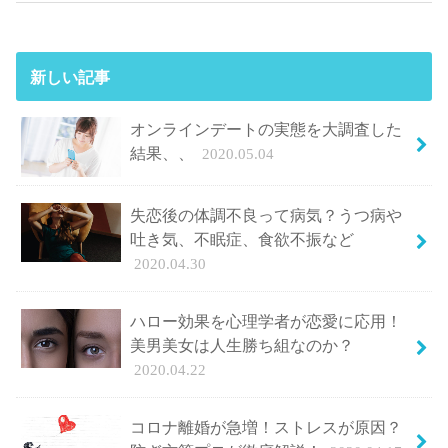
新しい記事
オンラインデートの実態を大調査した
結果、、
2020.05.04
失恋後の体調不良って病気？うつ病や
吐き気、不眠症、食欲不振など
2020.04.30
ハロー効果を心理学者が恋愛に応用！
美男美女は人生勝ち組なのか？
2020.04.22
コロナ離婚が急増！ストレスが原因？