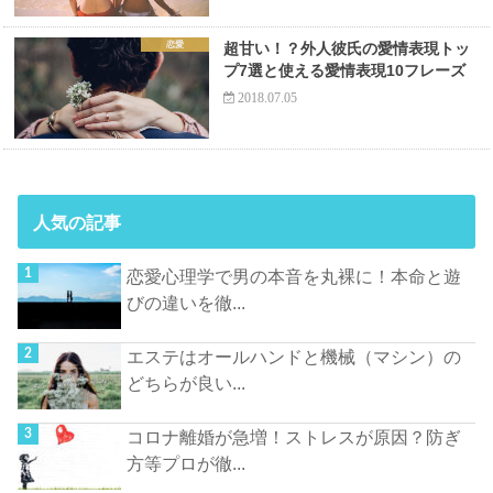
恋愛
超甘い！？外人彼氏の愛情表現トッ
プ7選と使える愛情表現10フレーズ
2018.07.05
人気の記事
恋愛心理学で男の本音を丸裸に！本命と遊
びの違いを徹...
エステはオールハンドと機械（マシン）の
どちらが良い...
コロナ離婚が急増！ストレスが原因？防ぎ
方等プロが徹...